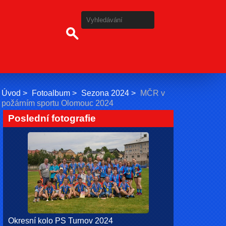
Úvod
Fotoalbum
Sezona 2024
MČR v
požárním sportu Olomouc 2024
Poslední fotografie
Okresní kolo PS Turnov 2024