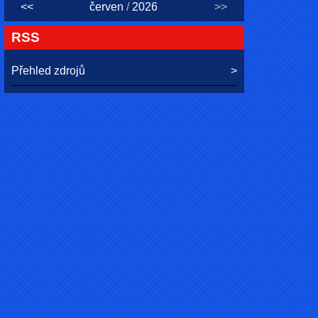
<<
červen
/
2026
>>
RSS
Přehled zdrojů