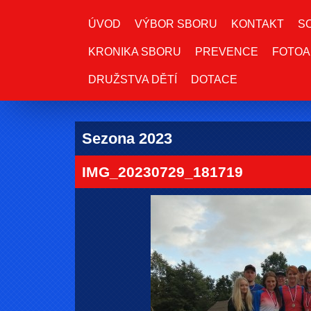
ÚVOD
VÝBOR SBORU
KONTAKT
S
KRONIKA SBORU
PREVENCE
FOTOA
DRUŽSTVA DĚTÍ
DOTACE
Sezona 2023
IMG_20230729_181719